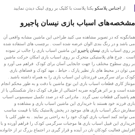
از
اجناس پلاسکو
یکتا پلاست با کلیک بر روی لینک دیدن نمایید
مشخصه‌های اسباب بازی نیسان پاجیرو
همانگونه که در تصویر مشاهده می کنید طراحی این ماشین مشابه واقعی آن
می باشد و در رنگ بندی الوان عرضه شده است . برچسب های استفاده شده
بر روی اسباب بازی
نیسان پاجیرو
این ماشین اسباب بازی را جالب تر نموده
است . چرخ های پلاستیکی متحرک بر روی اسباب بازی امکان حرکت ماشین
بر روی سطوح مختلف را جهت جابجایی آسان برای کودک فراهم می آورد و
می‌ توان در محیط های باز نظیر پارک ، حیاط ، مهد کودک و فضاهای بازی
کودک برای سرگرمی فرزندتان این اسباب بازی را به همراه داشته باشید .
مونتاژ کاری قطعات اسباب بازی این نوع ماشین با دقت و به طور محکم انجام
شده است و بر اثر هرگونه ضربه احتمالی از طرف کودک دچار شکستگی یا از
هم پاشیدگی قطعات نمی گردد . مادرانی که در صدد تکمیل سیسمونی اسباب
بازی فرزند خود هستند با خریداری این ماشین اسباب بازی و مشاهده و
سفارش دیگر اسباب بازی های موجود در پخش پلاستیک یکتا با قیمت مناسب
می توانند کمد اسباب بازی کودک خود را به راحتی پر نمایند . به طور کلی با
خریداری این قبیل اسباب بازی ها موجبات سرگرمی کودک را فراهم آورده و با
افزایش فعالیت کودکان تان در آینده و قرار گیری در اجتماع بزرگ تر از خانواده