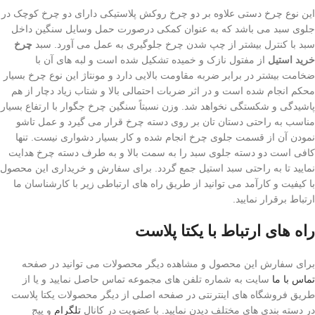
این نوع چرخ دستی علاوه بر دو چرخ روکش پلاستیکی دارای دو چرخ کوچک در
جلوی سبد می باشد که به عنوان کمکی درصورت حمل وسایل سنگین داخل
سبد با کنترل بیشتر از چپ شدن چرخ جلوگیری به عمل می آورد. سبد
چرخ
خرید استیل
از مفتول نازک و خمیده تشکیل شده است و لبه های آن با
ضخامت بیشتر در برابر ضربه مقاومت بالایی دارد و مونتاژ این نوع چرخ بسیار
محکم انجام شده است و در اثر ضربات احتمالی بالا و شتاب زیاد دچار از هم
پاشیدگی و شکستگی نخواهد شد. وزن نسبتاً سنگین چرخ جگوار با ارتفاع بسیار
مناسب به راحتی دستان تان بر روی دسته چرخ قرار می گیرد و عمل تاشو
نمودن آن از قسمت جلوی چرخ انجام شده و کار بسیار دشواری نیست. تنها
کافی است دو دسته جلوی سبد را به سمت بالا و به طرف دسته چرخ هدایت
نمایید تا به راحتی سبد استیل جمع گردد. برای سفارش و خریداری این محصول
با کیفیت و کارآمد می توانید از طریق راه های ارتباطی زیر با کارشناسان ما
ارتباط برقرار نمایید.
راه های ارتباط با یکتا پلاست
برای سفارش این محصول و مشاهده دیگر محصولات می توانید در صفحه
تماس با ما
سایت به شماره تلفن های مجموعه تماس حاصل نمایید و یا از
طریق فروشگاه ‌های اینترنتی در صفحه اصلی از دیگر محصولات یکتا پلاست
در دسته بندی های مختلف دیدن نمایید. با عضویت در کانال
تلگرام
و پیج