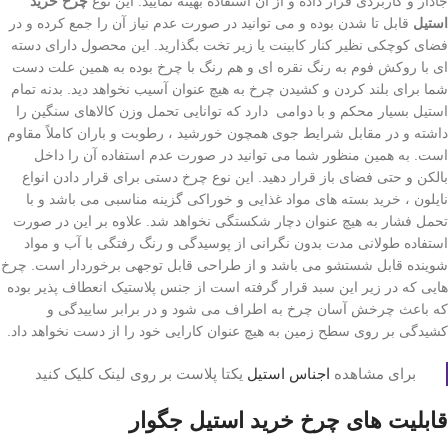
جادار و کاربردی قرار داده و از آن استفاده بهینه نمایید. این نوع
چرخ خرید
استیل
قابل تا شدن بوده و می توانید در صورت عدم نیاز آن را جمع کرده و در
فضای کوچکی نظیر کنار کابینت یا زیر تخت بگذارید. این محصول دارای دسته
ای با روکش فوم به رنگ نقره ای و هم رنگ با چرخ بوده به همین علت دست
شما برای بلند کردن و کشیدن چرخ به هیچ عنوان آسیب نخواهد دید. بدنه تمام
استیل بسیار محکم و با دوامی دارد که توانایی تحمل وزن کالاهای سنگین را
داشته و در مقابل شرایط جوی همچون خورشید ، رطوبت و باران کاملاً مقاوم
است. به همین منظور شما می توانید در صورت عدم استفاده آن را داخل
بالکن و حتی فضای باز قرار دهید. این نوع چرخ دستی برای قرار دادن انواع
نایلون ، خرید بسته های مواد غذایی و خوراکی گزینه مناسبی می باشد و با
تحمل فشار به هیچ عنوان دچار شکستگی نخواهد شد. علاوه بر این در صورت
استفاده طولانی مدت بدون نگرانی از پوسیدگی و رنگ رفتگی با آب و مواد
شوینده قابل شستشو می باشد و از طراحی قابل توجهی برخوردار است. چرخ
هایی که در زیر این سبد قرار گرفته است از جنس پلاستیک انعطاف پذیر بوده
که باعث چرخش آسان چرخ به اطراف می شود و در برابر ساییدگی و
کشیدگی بر روی سطح زمین به هیچ عنوان کارایی خود را از دست نخواهد داد.
برای مشاهده
اجناس استیل
یکتا پلاست بر روی لینک کلیک کنید
قابلیت های چرخ خرید استیل جگوار