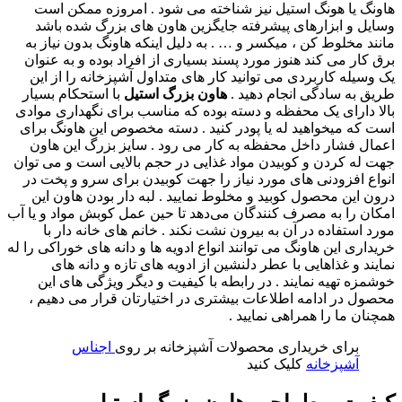
هاونگ یا هونگ استیل نیز شناخته می شود . امروزه ممکن است
وسایل و ابزارهای پیشرفته جایگزین هاون های بزرگ شده باشد
مانند مخلوط کن ، میکسر و … . به دلیل اینکه هاونگ بدون نیاز به
برق کار می کند هنوز مورد پسند بسیاری از افراد بوده و به عنوان
یک وسیله کاربردی می توانید کار های متداول آشپزخانه را از این
طریق به سادگی انجام دهید .
هاون بزرگ استیل
با استحکام بسیار
بالا دارای یک محفظه و دسته بوده که مناسب برای نگهداری موادی
است که میخواهید له یا پودر کنید . دسته مخصوص این هاونگ برای
اعمال فشار داخل محفظه به کار می رود . سایز بزرگ این هاون
جهت له کردن و کوبیدن مواد غذایی در حجم بالایی است و می توان
انواع افزودنی های مورد نیاز را جهت کوبیدن برای سرو و پخت در
درون این محصول کوبید و مخلوط نمایید . لبه دار بودن هاون این
امکان را به مصرف ‌کنندگان می‌دهد تا حین عمل کوبش مواد و یا آب
مورد استفاده در آن به بیرون نشت نکند . خانم های خانه دار با
خریداری این هاونگ می توانند انواع ادویه ها و دانه های خوراکی را له
نمایند و غذاهایی با عطر دلنشین از ادویه های تازه و دانه های
خوشمزه تهیه نمایند . در رابطه با کیفیت و دیگر ویژگی های این
محصول در ادامه اطلاعات بیشتری در اختیارتان قرار می دهیم ،
همچنان ما را همراهی نمایید .
برای خریداری محصولات آشپزخانه بر روی
اجناس
آشپزخانه
کلیک کنید