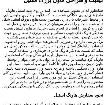
کیفیت و طراحی هاون بزرگ استیل
همانطور که در تصویر مشاهده می کنید بر روی بدنه استیل هاونگ
طرح های زیبایی حکاکی شده است که علاوه بر کارایی جلوه زیبایی
در محیط آشپزخانه تان دارد . همچنین دسته
هاون بزرگ استیل
شکل
داده شده است و راحت ‌تر می‌توان در دست قرار دهید و عمل له
کردن و کوبش را آسان تر انجام دهید . خریداری هاون استیل نسبت
به دیگر هاونگ های چوبی ، سنگی و چینی برتری داشته از این جهت
که حین کوبیدن دسته به داخل محفظه به هیچ عنوان نمی شکند و
ترک بر نمی دارد و در صورتی که بخواهید مواد خیلی ریز و له شوند
استفاده از آهاونگ استیل مواد را به ریز ترین حالت ممکن تبدیل می
نماید که نسبت به دیگر هاونگ ها برای خریداری و استفاده گزینه
مناسب تری است . این محصول دایره ای شکل بوده که استفاده از
هاونگ گرد مناسب تر است زیرا می‌توان به راحتی مواد را توسط
هاون درون محوطه بچرخانید تا کاملاً کوبیده و له شود . دسته این
هاون وزن سنگینی داشته و هرچه دسته وزن بیشتری داشته باشد
فشار کمتری حین له کردن مواد غذایی وارد می نمایید . به طور کلی
استفاده از هاونگ استیل در این مورد بسیار کارآمدتر است . این
محصول به راحتی قابل شستشو بوده و در طولانی مدت بر اثر
تماس مداوم با آب و رطوبت دچار زنگ زدگی یا پوسیدگی نمی‌گردد .
نحوه سفارش هاونگ استیل
برای خریداری این محصول و اطلاع از دیگر اندازه های موجود در این