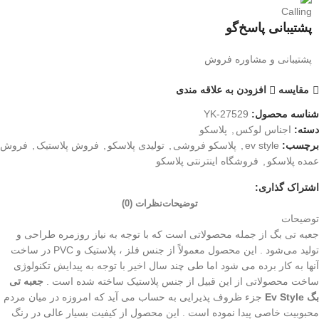
پشتیبانی پاسخ‌گو
پشتیبانی و مشاوره فروش
مقایسه
افزودن به علاقه مندی
شناسه محصول:
YK-27529
دسته:
اجناس لوکس
,
پلاسکو
برچسب:
ev style
,
پلاسکو فروشی
,
تولیدی پلاسکو
,
فروش پلاستیک
,
فروش
عمده پلاسکو
,
فروشگاه اینترنتی پلاسکو
اشتراک گذاری:
توضیحات
نظرات (0)
توضیحات
جعبه تی بگ از جمله محصولاتی است که با توجه به نیاز روزمره طراحی و
تولید می‌شود ‌. این محصول معمولاً از جنس فلز ، پلاستیک و PVC در ساخت
آنها به کار برده می شود اما طی چند سال اخیر با توجه به پیدایش تکنولوژی
ساخت محصولاتی از این قبیل از جنس پلاستیک ساخته شده است .
جعبه تی
بگ Ev Style
جزء ظروف پذیرایی به حساب می ‌آید که امروزه در میان مردم
محبوبیت خاصی پیدا نموده است . این محصول از کیفیت بسیار عالی در رنگ