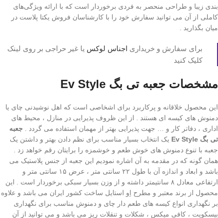
بندی زیبا و طراحی منحصر به فردی برخوردار است که با ارائه ویژگی‌های
کاملی از آن می توانید سفارش خود را با کارشناسان فروش یکتا پلاست در
میان بگذارید .
برای سفارش و خریداری
اجناس لوکس
یا غیر حراجی بر روی لینک
کلیک کنید
مشخصات جعبه تی بگ Ev Style
این محصول خلاقانه و پرکاربرد برای اشخاصی است که اهل نوشیدنی چای یا
دمنوش های کیسه ای هستند . از این ظروف پذیرایی در منازل ، محیط های
اداری ، دفاتر کار و … جهت پذیرایی بهتر از مهمان استفاده می گردد .
جعبه
تی بگ Ev Style
یک انتخاب بسیار مناسب برای نظم دادن بهتر و داشتن یک
جعبه با تنوع دمنوش های خوش طعم و خوشمزه را برایتان رقم خواهد زد .
همان گونه که در مقدمه به آن اشاره نمودیم این جعبه از جنس پلاستیک می
باشد و ابعاد و اندازه آن با طول ۲۲ سانتی متر ، عرض ۱۵ سانتی متر و
ارتفاعی معادل ۸ سانتیمتر داشته و از وزن بسیار سبکی برخوردار است . این
محصول از برند معتبر و مطرح اِو استایل ساخت کشور ایران می باشد و علاوه
بر نگهداری انواع کیسه های طعم دار چای و دمنوش مناسب برای نگهداری
بیسکویت ، کافی میکس ، شکلات و تنقلات ریز می باشد و می توانید از آن