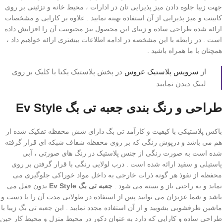
جهت زیبا جلوه دادن میز پذیرایی تان در ادارات ، محیط خانه و تزئینی بر روی
کابینت و میز پذیرایی از آن استفاده بهینه نمایید . علاوه بر کارایی و مشخصات
ارائه شده طراحی ساده و زیبای این محصول نیز محبوبیت آن را افزایش داده
است . در رابطه با این مشخصه در ادامه اطلاعات بیشتری ارائه خواهیم داد ،
همچنان با ما همراه باشید .
از
سرویس پلاستیک عروس
در پخش پلاستیک یکتا با کلیک بر روی
لینک دیدن نمایید
طراحی و رنگ بندی جعبه تی بگ Ev Style
‏باکس پلاستیکی با کیفیت و کارآمد تی بگ دارای شش محفظه تفکیک شده از
هم می باشد و درپوش رنگی که بر روی محفظه شفاف شبکه ای قرار گرفته
شده است به صورت رنگی از جنس پلاستیک در رنگ های صورتی ، آبی
پاستیلی و سفید ارائه شده است . درب لولایی رنگی با قرار گرفتن بر روی
محفظه از نفوذ هر گونه ذرات خارجی به داخل مواد خوراکی جلوگیری می‌
نماید و به راحتی باز و بسته می شود .
جعبه تی بگ Ev Style
بدون قفل می
باشد و شما عزیزان می توانید پس از استفاده در طولانی مدت آن را با دست و
ماشین ظرفشویی بشویید و از آن استفاده مجدد نمایید . این جعبه تی بگ زیبا با
طراحی ساده و کارایی که دارد به عنوان دکور در محیط منزل و محیط کار حین