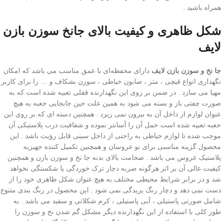
همراه باشید .
شکل ظاهری و کیفیت بالای جانخ سوزن بازن
لایف
جا نخ و سوزن بازن لایف
دارای محفظه‌ای با عمق مناسب می باشد که امکان
نگهداری انواع قیچی ، متر ، صابون خیاطی ، سوزن بشکاف و … را برای کاربر
مهیا می سازد . در ضمن بر روی این نگهدارنده قفلی تعبیه شده است که به
صورت چفتی باز و بسته می شود به همین علت حین جابجایی جعبه به هیچ
عنوان لوازم از داخل آن به بیرون نمی ریزد . همچنین دسته ای که بر روی این
جعبه تعبیه شده است حمل آن را آسانتر نموده و شفافیت درب پلاستیکی آن
موجب شده تا لوازم خیاطی به راحتی از داخل سینی قابل رؤیت باشد . این
محصول گزینه مناسبی برای نو عروسان و همچنین تکمیل کننده جهیزیه
پلاستیک عروس می باشد . ضخامت بالای بدنه جا نخ و سوزن بازن و همچنین
کیفیت عالی آن بر اثر هرگونه ضربه دچار ترک خوردگی یا شکستگی نخواهد
شد و در برابر شرایط محیطی مختلف به هیچ عنوان شکل ظاهری خود را از
دست نمی‌ دهد و دچار رنگ پریدگی نمی ‌شود . این محصول در رنگ بندی متنوع
شامل صورتی پاستیلی ، آبی پاستیلی ، کرم شکلاتی و سفید می باشد . به
طور کلی با استفاده از این نگهدارنده دیگر مشکل گم شدن نخ و سوزن را