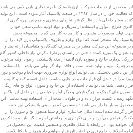
این محصول از تولیدات شرکت بازن پلاستیک با برند تجاری بازن لایف می باشد
که فعالیت خود را در سال ۱۳۸۳ در صنعت پلاستیک آغاز نموده است . این تولید
کننده معتبر داخلی با در نظر گرفتن نیازهای مشتری و همچنین بهره گیری از
کادری طراح ، نوآور و استفاده از متریال و مواد اولیه تمامی سعی خود را
جهت تولید محصولات متفاوت و کارآمد به کار می گیرد . مجموعه پخش
پلاستیک یکتا مفتخر است که انواع لوازم و ظروف پلاستیکی بازن لایف را از
زیر مجموعه این شرکت معتبر برای مصرف کنندگان و متقاضیان ارائه دهد و
به عنوان یک توزیع کننده داخلی در راستای برطرف کردن نیاز داخلی کشور گام
بزرگی بردارد.
جا نخ و سوزن بازن لایف
از بدنه پلاستیکی از مواد اولیه مرغوب
و درجه یک تهیه و تولید شده است و فاقد مواد گرانولی می‌ باشد . با استفاده
از این باکس پلاستیکی می توانید انواع لوازم ضروری جهت انجام دوخت و دوز
روزانه را در داخل آن قرار داده و در جایی مناسب داخل قفسه کمد و کابینت
قرار دهید . شما می توانید با استفاده از این جا نخ و سوزن انواع نخ های رنگی
، سوزن های کوچک و بزرگ قیچی و دیگر لوازم خیاطی را در داخل این باکس
نگهدارنده با کیفیت قرار داده و در طولانی مدت از آن استفاده بهینه نمایید . این
محصول بسیار جا دار می باشد ؛ منقسمی که در سینی پلاستیکی این جعبه
قرار گرفته شده است امکان جداسازی لوازم شما همچون نخ و سوزن را از
یکدیگر فراهم می‌آورد و برای نگهداری و برداشتن لوازم دیگر نیاز به پیدا کردن
آن نخواهید بود . در رابطه با شکل ظاهری و همچنین کیفیت این محصول در
ادامه اطلاعات جامع تری در اختیارتان قرار خواهیم داد همچنان با یکتا پلاست