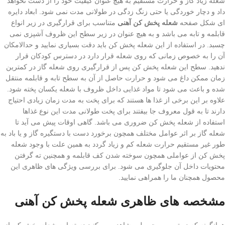
شعله زیاد گاز و حرارت مستقیم به هیچ عنوان کیفیت خود را از دست نخواهد
داد و دچار خوردگی یا حتی زنگ زدگی در طولانی مدت نمی شود. ابعاد دایره
ای شکل صفحه
شعله پخش کن آهنی
متناسب برای قرارگیری در زیر انواع
قابلمه و تابه می باشد و به هیچ عنوان در زیر سطح این ظروف آشپزی نمی
چسبد. در استفاده از این شعله پخش کن باید دقت بسیاری نمایید و حدالامکان
آن را به خصوص زمانی که روی شعله قرار دارد در دسترس کودکان قرار
ندهید. سطح این شعله پخش کن پس از قرارگیری روی شعله گاز در کمترین
زمان ممکن داغ می شود و حرارت حاصل از آن به سطح تابه و قابلمه منتقل
شده و باعث می شود تا مواد غذایی داخل ظروف با شعله یکسان پخته شود.
علاوه بر این برخی از غذا ها هستند که برای پخت به مدت زمان زیادی احتیاج
دارند تا به قول معروف جا بیفتند برای پخت طولانی مدت این نوع غذاها
استفاده از شعله پخش‌ کن ضروری می باشد. گاهی اوقات پیش می آید تا
شعله گاز بر اثر عوامل مختلف همچون برخورد دست با دستگیره گاز و یا باد به
طور غیر مستقیم حرارت شعله کم و زیاد گردد به همین علت با وجود شعله
پخش کن از عواملی همچون سوخته شدن کف قابلمه و همچنین ته گرفتن
محتویات داخل آن جلوگیری می شود. برای بررسی ویژگی های ظاهری این
محصول همچنان ما را همراهی نمایید.
مشخصه های ظاهری شعله پخش کن آهنی
همانگونه که در تصویر محصول مشاهده می کنید دسته این شعله پخش کن از