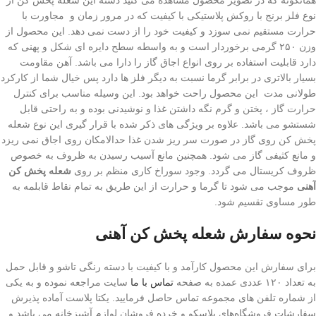
نوع فلز برنج با روکش پلاستیکی با کیفیت که در مرور زمان و مجاورت با
حرارت مستقیم نمی سوزد و کیفیت خود را از دست نمی‌ دهد. این محصول از
وزن ۲۵۰ گرمی برخوردار است و به واسطه سطح دایره ای شکل و پهنی که
دارد قابلیت استفاده بر روی انواع اجاق گاز را دارا می باشد. آهن مقاومت
بسیار بالاتری در برابر گرما نسبت به دیگر فلز ها دارد پس خیال شما از کارکرد
طولانی مدت این محصول راحت خواهد بود. این وسیله مناسب برای کنترل
حرارت گاز ، پختن و گرم نگه داشتن غذا و نوشیدنی بوده و به راحتی قابل
شستشو می باشد. علاوه بر ویژگی های ذکر شده با قرار گیری این نوع شعله
پخش کن روی گاز در صورت سر ریز شدن غذا حدالامکان روی اجاق نمی ریزد
و مانع کثیفی گاز می شود. همچنین مانع آسیب رسیدن به ظروف به خصوص
ظروف کریستال می گردد. وجود سوراخ کاری منظم بر روی
شعله پخش کن
آهنی
موجب می‌ شود تا گرما و حرارت از این طریق به تمام نقاط قابلمه به
طور مساوی تقسیم شود.
نحوه سفارش شعله پخش کن آهنی
برای سفارش این محصول کارآمد و با کیفیت با دسته رنگی تاشو و قابل حمل
به تعداد ۱۲۰ عددی عمده به صفحه
تماس با ما
سایت مراجعه نموده و به یکی
از شماره تلفن های مجموعه تماس حاصل فرمایید. یکتا پلاست آماده پذیرش
سفارشات فروشگاه‌های پلاسکو و خرده فروشان لوازم آشپزخانه می باشد و