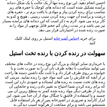
احسن انجام دهید. این نوع رنده تنها از یک حالت یا یک شکل دندانه
برآمده تشکیل شده است که دندانه های کوچک با حفره های ریز
مناسب برای رنده کردن پیاز و موادی با بافت نرم تر ، حفره‌ های
درشت و برآمده آن جهت رنده کردن سیب زمینی ، هویج و کدو به
کار برده می شود. لازم به ذکر است که این دندانه های برآمده بسیار
تیز می باشد و در مدت زمان کم حجم قابل توجهی از مواد را به
صورت رنده شده در اختیارتان قرار می دهد.
برای خرید
اجناس آشپزخانه
استیل بر روی لینک کلیک
کنید
سهولت در رنده کردن با رنده تخت استیل
با خریداری سایز کوچک و بزرگ این نوع رنده در حالت های مختلف
می توانید متناسب با دهانه ظرف تان آن را به صورت تخت و یا
خوابیده بر روی ظرف قرار داد و با ثابت نگه داشتن دسته ها راحت
تر از آنچه که فکرش را می کنید مواد خود را رنده نمایید. مزیتی که
رنده های تخت نسبت به رنده های ایستاده و عمودی دارد این است
که برای رنده کردن شما احتیاج به تغییر دادن رنده و جابجایی آن
ندارید از طرفی دیگر مواد رنده شده کمتر به سطح زیرین آن می
چسبد و با استفاده از قاشق یا چنگال مواد از آن جدا می شود. این
ابزار کارآمد و ضروری در آشپزخانه پس از هر بار استفاده قابل
شستشو می باشد و برای ممانعت از هرگونه آسیب دیدگی به