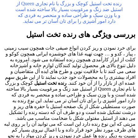
رنده تخت استیل کوچک و بزرگ با نام تجاری Queen از
استیل ضد زنگ و مرغوبیت بسیار بالا ساخته شده است
و با وزن سبک و طراحی ساده و منحصر به فردی که
دارد امور آشپزی را برای تان آسان تر می نماید.
بررسی ویژگی های رنده تخت استیل
برای خرد نمودن و ریز کردن انواع صیفی جات همچون سیب زمینی
، پیاز ، کدو و … جهت تهیه غذا های خوشمزه ایرانی همچون کوکو و
کتلت از ابزار کارآمدی همچون رنده استفاده می شود. امروزه به
دلیل تنوع بالای هر محصول تولید کنندگان لوازم خانه و آشپزخانه
سعی می ‌کنند تا با خلاقیت نوین و طرح های ایده آل متقاضیان و
افراد بیشتری را به محصولات خود جذب نمایند تا از این طریق سهم
عمده ‌ای از بازار را از آن خود کنند.
رنده تخت استیل
کوچک و بزرگ
با نام تجاری Queen از استیل ضد زنگ و مرغوبیت بسیار بالا ساخته
شده است و با وزن سبک و طراحی ساده و منحصر به فردی که
دارد امور آشپزی را برای تان آسان تر می نماید. این نوع رنده به
صورت مستطیلی شکل از یک صفحه استیل با حفره های ریز و
درشت تشکیل شده است و دو طرف آن که دسته رنده را تشکیل
می دهند از استیل مفتولی شکل با ضخامت مناسب می باشد.
مزیتی که این نوع رنده دارد این است که می توانید آن را بر روی لبه
های ظرف مورد نظر خود قرار داده و با اعمال نیروی بسیار کم
نسبت به دیگر رنده ها عمل خرد نمودن و ریز کردن مواد را به نحو