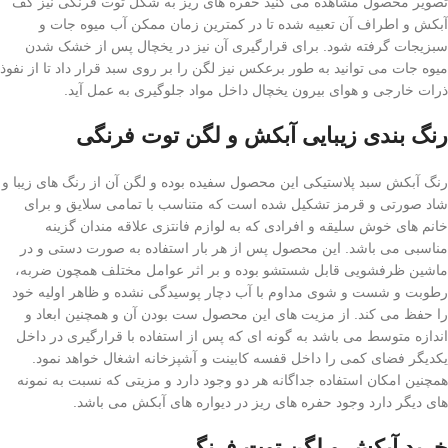
تصویر محصول مشاهده می کنید حفره های ریز به شکل توت فرنگی نیز کف
آبکش و اطراف آن تعبیه شده تا در کمترین زمان ممکن آب میوه جات و
سبزیجات گرفته شود. برای قرارگیری آن نیز در یخچال پس از خشک شدن
میوه جات می توانید به طور برعکس نیز لگن را بر روی سبد قرار داد تا از نفوذ
ذرات خارجی و هوای بیرون یخچال داخل مواد جلوگیری به عمل آید.
رنگ بندی زیبایی آبکش و لگن توت فرنگی
رنگ آبکش سبد پلاستیکی این محصول سفیده بوده و لگن آن از رنگ های زیبا و
شاد صورتی و قرمز تشکیل شده است که متناسب با تمامی سلایق و برای
خانم های خوش سلیقه و افرادی که به لوازم فانتزی علاقه مندان گزینه
مناسبی می باشد. این محصول پس از هر بار استفاده به صورت دستی و در
ماشین ظرفشویی قابل شستشو بوده و بر اثر عوامل مختلف همچون ضربه،
رطوبت و شست و شوی مداوم با آب دچار پوسیدگی نشده و ظاهر اولیه خود
را حفظ می کند. از مزیت های این محصول ست بودن آن و همچنین ابعاد و
اندازه متوسط می باشد به گونه‌ ای که پس از استفاده با قرارگیری در داخل
یکدیگر فضای کمی را داخل قفسه کابینت و آشپزخانه اشغال خواهد نمود.
همچنین امکان استفاده جداگانه هر دو وجود دارد و مزیتی که نسبت به نمونه
های دیگر دارد وجود حفره های ریز در دیواره های آبکش می باشد.
خرید آبکش و لگن توت فرنگی