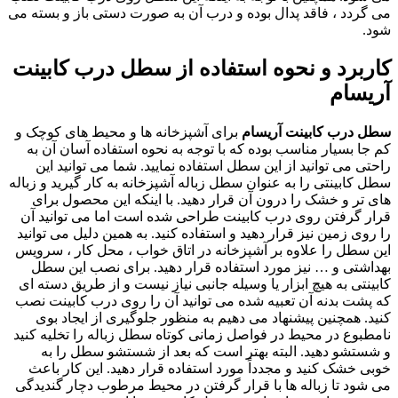
می گردد ، فاقد پدال بوده و درب آن به صورت دستی باز و بسته می
شود.
کاربرد و نحوه استفاده از سطل درب کابینت
آریسام
سطل درب کابینت آریسام
برای آشپزخانه ها و محیط های کوچک و
کم جا بسیار مناسب بوده که با توجه به نحوه استفاده آسان آن به
راحتی می توانید از این سطل استفاده نمایید. شما می توانید این
سطل کابینتی را به عنوان سطل زباله آشپزخانه به کار گیرید و زباله
های تر و خشک را درون آن قرار دهید. با اینکه این محصول برای
قرار گرفتن روی درب کابینت طراحی شده است اما می توانید آن
را روی زمین نیز قرار دهید و استفاده کنید. به همین دلیل می توانید
این سطل را علاوه بر آشپزخانه در اتاق خواب ، محل کار ، سرویس
بهداشتی و … نیز مورد استفاده قرار دهید. برای نصب این سطل
کابینتی به هیچ ابزار یا وسیله جانبی نیاز نیست و از طریق دسته ای
که پشت بدنه آن تعبیه شده می توانید آن را روی درب کابینت نصب
کنید. همچنین پیشنهاد می دهیم به منظور جلوگیری از ایجاد بوی
نامطبوع در محیط در فواصل زمانی کوتاه سطل زباله را تخلیه کنید
و شستشو دهید. البته بهتر است که بعد از شستشو سطل را به
خوبی خشک کنید و مجدداً مورد استفاده قرار دهید. این کار باعث
می ‌شود تا زباله ها با قرار گرفتن در محیط مرطوب دچار گندیدگی