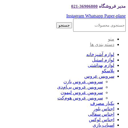
مدیر فروشگاه
36906800-021
Instagram
Whatsapp
Paper-plane
جستجو
منو
دسته بندی ها
لوازم آشپزخانه
لوازم استیل
لوازم بهداشتی
پلاسکو
سرویس عروس
سرویس عروس بازن
سرویس عروس بی‌ام‌دی
سرویس عروس لیمون
سرویس عروس هوم‌کت
یکبار مصرف
اجناس بلور
اجناس سفالی
اجناس لوکس
اسباب بازی