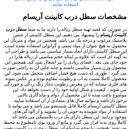
استفاده نمایید.
مشخصات سطل درب کابینت آریسام
در صورتی که قصد تهیه سطل زباله را دارید ما به شما
سطل درب
کابینت آریسام
را پیشنهاد می دهیم. این سطل کابینتی از جنس
پلاستیک مرغوب و درجه یک می باشد. همچنین در مواد و متریال این
محصول به هیچ عنوان از مواد سمی و گرانولی استفاده نشده است.
این سطل کابینتی دارای ابعاد بسیار مناسبی می باشد و طراحی آن
به گونه ای است که علاوه بر اینکه حجم مناسبی از زباله ها را در
خود جای می دهد ، فضای زیادی را نیز اشغال نمی‌ کند. همچنین این
محصول وزن بسیار مناسبی داشته و جابه جایی آن به راحتی صورت
می گیرد ؛ طوری که دست هیچ فشار اضافی متحمل نمی شود. این
محصول کاملًا نسبت به آب و رطوبت مقاوم بوده و بر عکس نمونه
های فلزی مشابه که در معرض رطوبت دچار زنگ زدگی و خوردگی
می شوند ، کیفیت و شکل اولیه خود را از دست نخواهد داد. این
موضوع باعث شده تا این محصول از دوام و ماندگاری بالایی
برخوردار باشد و بتوانید سال‌ های متمادی از آن استفاده نمایید.
سطل کابینتی آریسام کاملاً قابل شستشو می باشد و می توانید با
استفاده از مواد شوینده به خوبی آن را بشویید و از آلودگی های
موجود بزدایید. این سطل دارای یک درب پلاستیکی می باشد که
کاملاً روی بدنه قرار می ‌گیرد و مانع از ورود بوی نامطبوع به محیط
می شود. همچنین با توجه به اینکه این سطل روی درب کابینت نصب